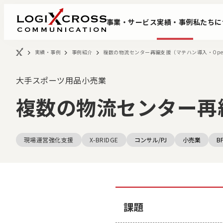
事業・サービス
実績・事例
私たちに
実績・事例
事例紹介
複数の物流センター再編支援（マテハン導入・Opera
大手スポーツ用品小売業
複数の物流センター再編
現場運営強化支援
X-BRIDGE
コンサル/PJ
小売業
B
事業改革DXコンサルティング
会社概要
データ基盤構築サー
代表挨拶
課題