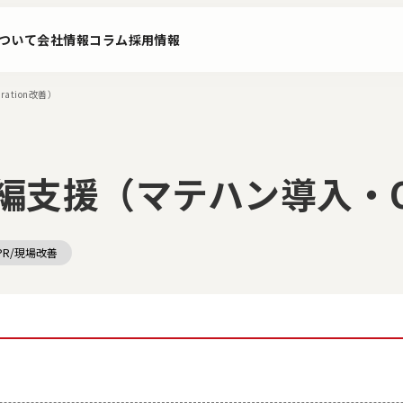
ついて
会社情報
コラム
採用情報
tion改善）
支援（マテハン導入・Ope
PR/現場改善
ビス
PoC構想実行サービス
ニュース
ロジスティ
グ ソリュ