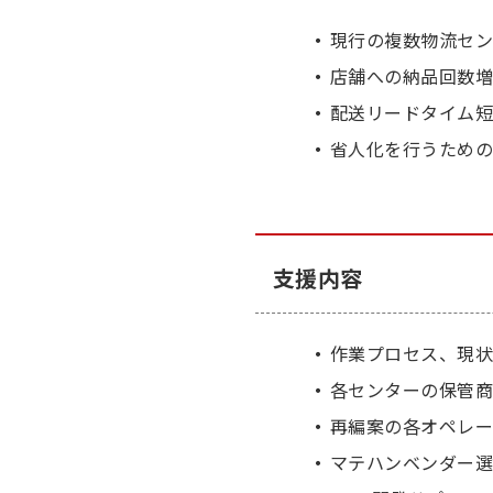
現行の複数物流セ
店舗への納品回数
配送リードタイム
省人化を行うため
支援内容
作業プロセス、現
各センターの保管商
再編案の各オペレ
マテハンベンダー