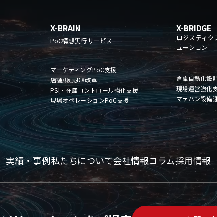
X-BRAIN
X-BRIDGE
ロジスティク
PoC構想実行サービス
ューション
マーケティングPoC支援
倉庫自動化設
店舗/販売DX改革
現場運営強化
PSI・在庫コントロール強化支援
マテハン設備
現場オペレーションPoC支援
実績・事例
私たちについて
会社情報
コラム
採用情報