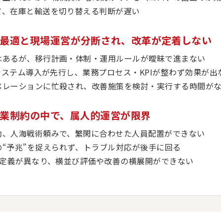
て、在庫と輸送を切り替える判断が遅い
ーク最適と現場運営が分断され、改革が定着しない
はあるが、移行計画・体制・運用ルールが曖昧で進まない
どシステム導入が先行し、業務プロセス・KPIが整わず効果が出
ペレーションに忙殺され、改善施策を検討・実行する時間が
・残業制約の中で、属人的運営が限界
勘、人海戦術頼みで、繁閑に合わせた人員配置ができない
の“予兆”を捉えられず、トラブル対応が後手に回る
I定義が異なり、横並び評価や改善の横展開ができない