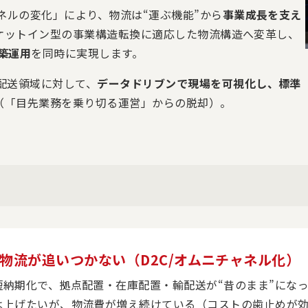
ネルの変化」により、物流は“運ぶ機能”から
事業成長を支え
マーケットイン型の事業構造転換に適応した物流構造へ変革し、
築運用
を同時に実現します。
配送領域に対して、
データドリブンで現場を可視化し、標準
（「目先業務を乗り切る運営」からの脱却）。
に物流が追いつかない（D2C/オムニチャネル化）
短納期化で、拠点配置・在庫配置・輸配送が“昔のまま”にな
は上げたいが、物流費が増え続けている（コストの歯止めが