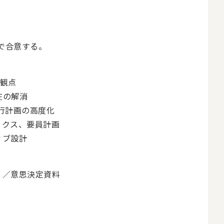
で合意する。
P観点
在の解消
行計画の高度化
ィクス、要員計画
ィブ設計
）／意思決定資料