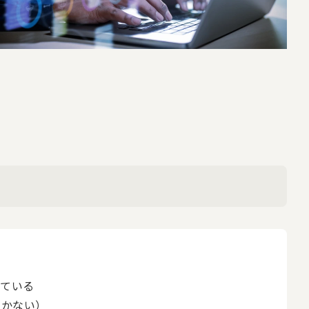
っている
効かない）