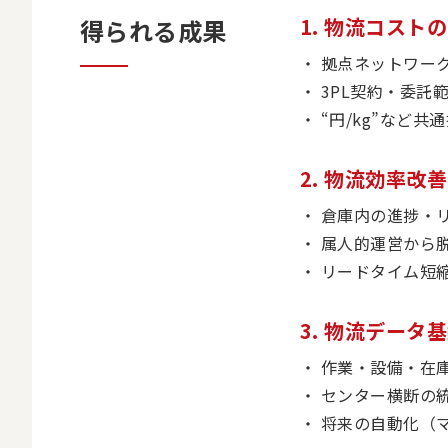
1. 物流コス
得られる成果
拠点ネットワー
3PL契約・委託
“円/kg”など
2. 物流効率
倉庫内の進捗・
属人的運営から
リードタイム短
3. 物流デー
作業・設備・在
センター横断の統
将来の自動化（マ