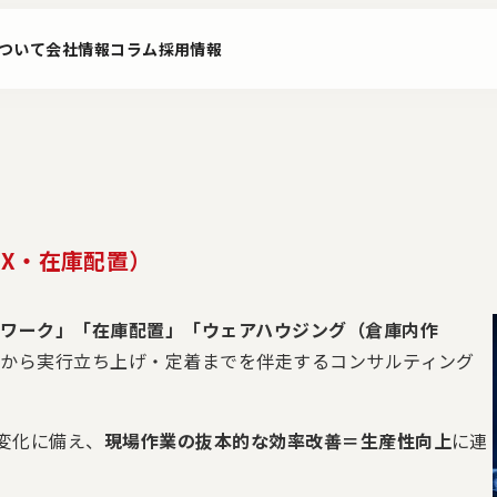
ついて
会社情報
コラム
採用情報
DX・在庫配置）
トワーク」「在庫配置」「ウェアハウジング（倉庫内作
ビス
PoC構想実行サービス
ニュース
ロジスティ
から実行立ち上げ・定着までを伴走するコンサルティング
グ ソリュ
変化に備え、
現場作業の抜本的な効率改善＝生産性向上
に連