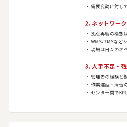
需要変動に対し
2. ネットワ
拠点再編の構想
WMS/TMSな
現場は日々のオ
3. 人手不足
管理者の経験と
作業遅延・滞留
センター間でKP