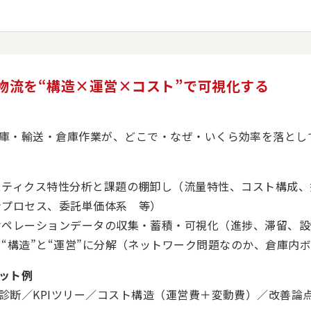
物流を“構造×運営×コスト”で可視化する
庫・輸送・倉庫作業が、どこで・なぜ・いくら効率を落とし
スティクス特性分析と課題の棚卸し（流量特性、コスト構成、
ンプロセス、委託単価体系 等）
オペレーションデータの収集・蓄積・可視化（進捗、滞留、設
を“構造”と“運営”に分解（ネットワーク問題なのか、倉庫内
ット例
診断／KPIツリー／コスト構造（運営費＋変動費）／改善論