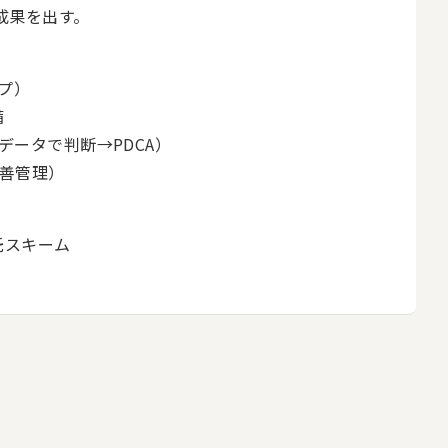
成果を出す。
プ）
備
データで判断→PDCA）
改善管理）
託スキーム