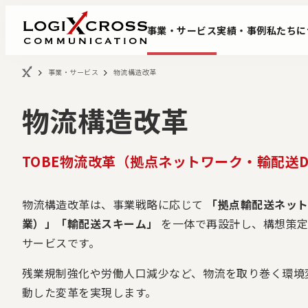
事業・サービス
実績・事例
私たちに
事業・サービス
物流構造改革
物流構造改革
TOBE物流改革（拠点ネットワーク・輸配送
物流構造改革は、事業戦略に応じて
「拠点輸配送ネッ
事業改革DXコンサルティング
会社概要
データ基盤構築サー
代表挨拶
業）」「輸配送スキーム」
を一体で再設計し、構想策定
サービスです。
残業規制強化や労働人口減少など、物流を取り巻く環境
動した変革を実現します。