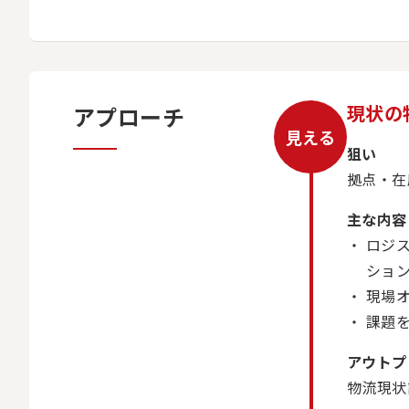
現状の
アプローチ
見える
狙い
拠点・在
主な内容
ロジ
ショ
現場
課題
アウトプ
物流現状