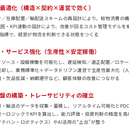
トの最適化（構造×契約×運営で効く）
ク／在庫配置／輸配送スキームの再設計により、総物流費の
範囲・KPI連動の設計により、改善が回るコスト管理モデルを
共通指標で、経営が物流を判断できる状態をつくる
改善・サービス強化（生産性×安定稼働）
リソース・設備稼働を可視化し、遅延検知／適正配置／ロケ
脱却し、業務標準化＋データドリブン運営で生産性最大化（
縮・欠品低減・納期遵守など、顧客体験の改善につながる
タ基盤の構築・トレーサビリティの確立
庫・輸送のデータを収集・蓄積し、リアルタイム可視化とPDC
一ロジックでKPIを算出し、能力評価・投資判断の精度を高
テハン・ロボティクス）やAI活用の“土台”が整う