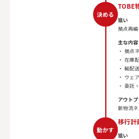
TOB
決める
狙い
拠点再編
主な内容
拠点ネ
在庫
輸配
ウェ
委託・
アウトプ
新物流ネ
移行計
動かす
狙い