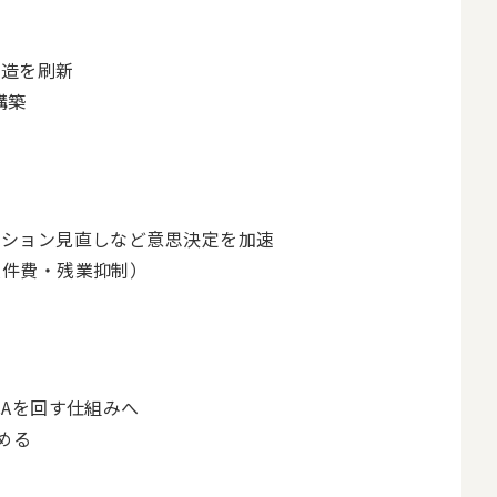
構造を刷新
構築
ーション見直しなど意思決定を加速
人件費・残業抑制）
Aを回す仕組みへ
める