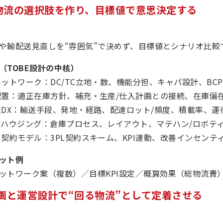
E物流の選択肢を作り、目標値で意思決定する
や輸配送見直しを“雰囲気”で決めず、目標値とシナリオ比較
（TOBE設計の中核）
ットワーク：DC/TC立地・数、機能分担、キャパ設計、BC
配置：適正在庫方針、補充・生産/仕入計画との接続、在庫偏
送DX：輸送手段、発地・経路、配達ロット/頻度、積載率、運
アハウジング：倉庫プロセス、レイアウト、マテハン/ロボテ
契約モデル：3PL契約スキーム、KPI連動、改善インセンテ
ット例
ットワーク案（複数）／目標KPI設定／概算効果（総物流費
画と運営設計で“回る物流”として定着させる