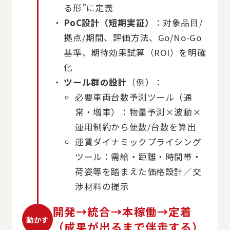
る形”に定義
PoC設計（短期実証）
：対象品目/
拠点/期間、評価方法、Go/No-Go
基準、期待効果試算（ROI）を明確
化
ツール群の設計
（例）：
必要車両台数予測ツール（通
常・増車）：物量予測×波動×
運用制約から便数/台数を算出
運賃ダイナミックプライシング
ツール：需給・距離・時間帯・
荷姿等を踏まえた価格設計／交
渉材料の提示
開発→統合→本稼働→定着
動かす
（成果が出るまで伴走する）