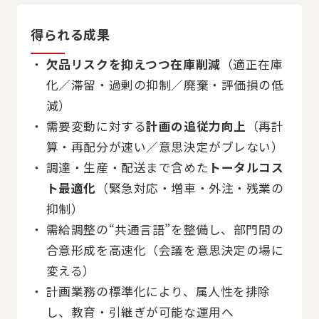
得られる成果
欠品リスクを抑えつつ在庫削減
（適正在庫
化／滞留・過剰の抑制／廃棄・評価損の低
減）
需要変動に対する
計画の追従力向上
（再計
算・再配分が速い／意思決定がブレない）
調達・生産・配送まで含めた
トータルコス
ト最適化
（緊急対応・増車・外注・残業の
抑制）
需給調整の“共通言語”を整備し、部門間の
合意形成を高速化（会議を意思決定の場に
変える）
計画業務の標準化により、属人性を排除
し、教育・引継ぎが可能な運用へ