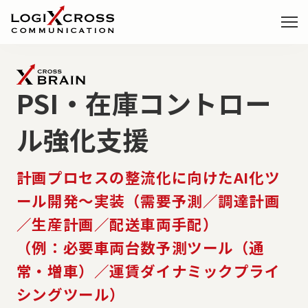
事業・サービス
PSI・在庫コントロー
X-DRIVE
ル強化支援
事業改革DXコンサルティング
X-LENSE
計画プロセスの整流化に向けたAI化ツ
データ基盤構築サービス
ール開発～実装（需要予測／調達計画
／生産計画／配送車両手配）
X-BRAIN
（例：必要車両台数予測ツール（通
PoC構想実行サービス
常・増車）／運賃ダイナミックプライ
シングツール）
X-BRIDGE