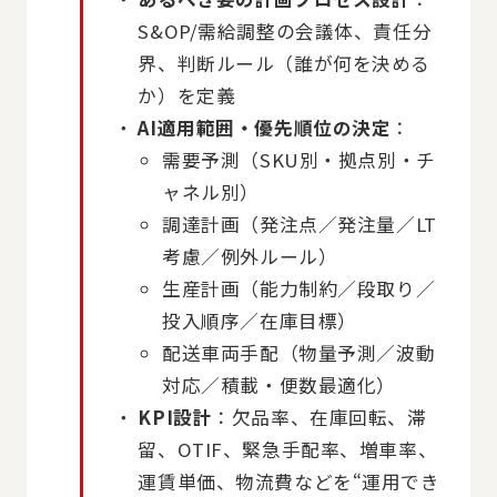
S&OP/需給調整の会議体、責任分
界、判断ルール（誰が何を決める
か）を定義
AI適用範囲・優先順位の決定
：
需要予測（SKU別・拠点別・チ
ャネル別）
調達計画（発注点／発注量／LT
考慮／例外ルール）
生産計画（能力制約／段取り／
投入順序／在庫目標）
配送車両手配（物量予測／波動
対応／積載・便数最適化）
KPI設計
：欠品率、在庫回転、滞
留、OTIF、緊急手配率、増車率、
運賃単価、物流費などを“運用でき