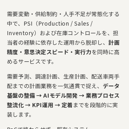
ロジスティクス・エンジニアリング ソリューション
需要変動・供給制約・人手不足が常態化する
X-LINKS
中で、PSI（Production / Sales /
流通プラットフォーム構築運営サービス
Inventory）および在庫コントロールを、担
当者の経験に依存した運用から脱却し、
計画
精度・意思決定スピード・実行力
を同時に高
実績・事例
私たちについて
めるサービスです。
会社情報
コラム
需要予測、調達計画、生産計画、配送車両手
採用情報
配までの計画業務を一気通貫で捉え、
データ
基盤の整備 → AIモデル開発 → 業務プロセス
整流化 → KPI運用 → 定着
までを段階的に実
課題に最適なソリューションをご提案
装します。
お問い合わせ