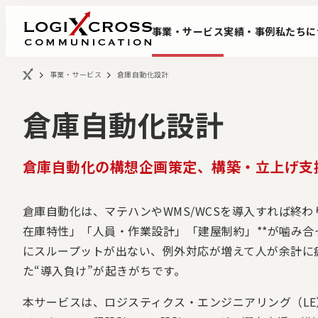
事業・サービス
実績・事例
私たちに
事業・サービス
倉庫自動化設計
倉庫自動化設計
倉庫自動化の構想企画策定、構築・立上げ支
倉庫自動化は、マテハンやWMS/WCSを導入すれば終わ
事業改革DXコンサルティング
会社概要
データ基盤構築サー
代表挨拶
在庫特性」「人員・作業設計」「建屋制約」**が噛み
にスループットが出ない、例外対応が増えて人が余計に疲
た“導入負け”が起きがちです。
本サービスは、ロジスティクス・エンジニアリング（LE