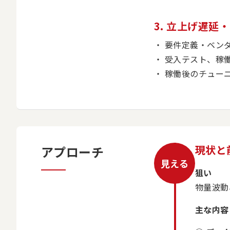
3. 立上げ遅
要件定義・ベン
受入テスト、稼
稼働後のチュー
現状と
アプローチ
見える
狙い
物量波動
主な内容