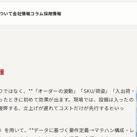
ついて
会社情報
コラム
採用情報
援
りではなく、**「オーダーの波動」「SKU/荷姿」「入出荷・
ビス
PoC構想実行サービス
ニュース
ロジスティ
合ったときに初めて効果が出ます。現場では、設備は入ったの
グ ソリュ
弊する、立上げが遅れてコストだけが先行する――といっ
）を用いて、**データに基づく要件定義→マテハン構成・レ