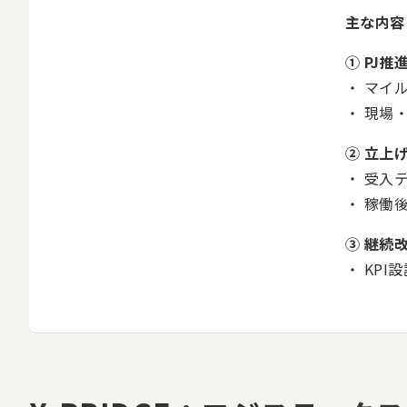
主な内容
① PJ推
マイ
現場
② 立上
受入
稼働
③ 継続
KPI