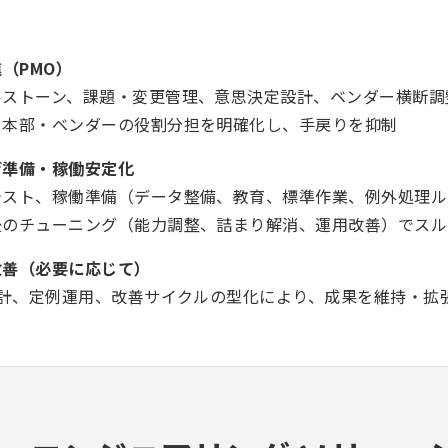
進（PMO）
ルストーン、課題・変更管理、意思決定設計、ベンダー横断調
・本部・ベンダーの役割分担を明確化し、手戻りを抑制
げ準備・稼働安定化
テスト、稼働準備（データ整備、教育、標準作業、例外処理ル
後のチューニング（能力調整、詰まり解消、運用改善）でスル
改善（必要に応じて）
設計、定例運用、改善サイクルの型化により、成果を維持・拡