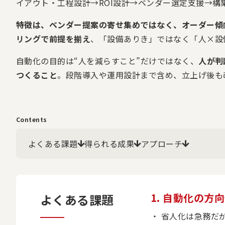
イアウト・工程設計→ROI設計→ベンダー選定支援→構
特徴は、ベンダー提案の寄せ集めではなく、オーダー傾
リングで前提を揃え
、「設備ありき」ではなく「人×設
自動化の目的は“人を減らすこと”だけではなく、
人が判
つくること
。段階導入や運用設計まで含め、立上げ後も
Contents
よくある課題
得られる成果
アプローチ
1. 自動化の
よくある課題
省人化は急務だ