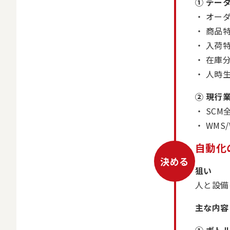
① デー
オー
商品特
入荷
在庫
人時
② 現行
SC
WMS
自動化
決める
狙い
人と設備
主な内容