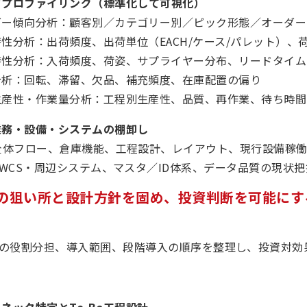
タプロファイリング（標準化して可視化）
ダー傾向分析：顧客別／カテゴリー別／ピック形態／オーダー
性分析：出荷頻度、出荷単位（EACH/ケース/パレット）
特性分析：入荷頻度、荷姿、サプライヤー分布、リードタイム
分析：回転、滞留、欠品、補充頻度、在庫配置の偏り
生産性・作業量分析：工程別生産性、品質、再作業、待ち時間
業務・設備・システムの棚卸し
M全体フロー、倉庫機能、工程設計、レイアウト、現行設備稼
/WCS・周辺システム、マスタ／ID体系、データ品質の現状把
の狙い所と設計方針を固め、投資判断を可能にす
の役割分担、導入範囲、段階導入の順序を整理し、投資対効