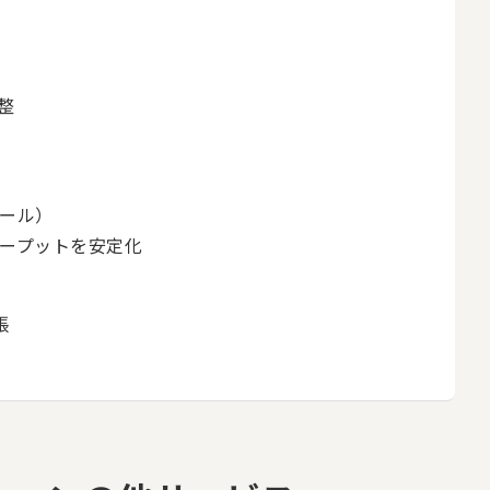
整
ール）
ープットを安定化
張