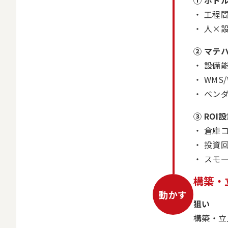
① ボト
工程
人×
② マテ
設備
WMS
ベン
③ RO
倉庫
投資
スモ
構築・
動かす
狙い
構築・立