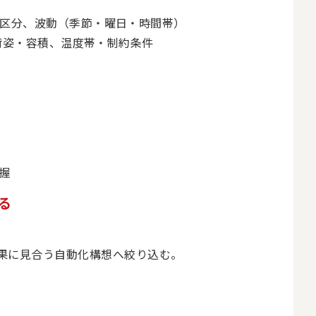
区分、波動（季節・曜日・時間帯）
、荷姿・容積、温度帯・制約条件
働
握
る
果に見合う自動化構想へ絞り込む。