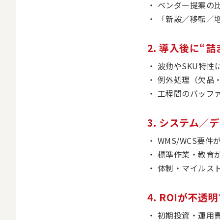
ベンダー提案の
「新設／移転／
2. 導入後に“
波動やSKU特
例外処理（欠品
工程間のバッフ
3. システム
WMS/WCS要
標準作業・教育
体制・マイルス
4. ROIが不
初期投資・運用