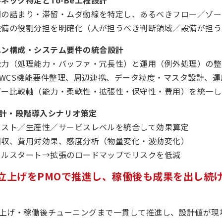
ルネック特定とTo-Be工程設計
間の詰まり・滞留・ムダ動線を特定し、あるべきフロー／ゾー
設備の役割分担を明確化（人が担うべき判断領域／設備が担う
ハン構成・システム要件の統合設計
能力（処理能力・バッファ・冗長性）と運用（例外処理）の整
/WCS機能要件整理、周辺連携、データ粒度・マスタ設計、
ダー比較軸（能力・柔軟性・拡張性・保守性・費用）を統一し
I設計・段階導入シナリオ策定
コスト／生産性／サービスレベルを統合して効果算定
回収、費用対効果、感度分析（物量変化・波動変化）
ールスタート→拡張のロードマップでリスクを低減
立上げをPMOで推進し、稼働後も成果を出し続
上げ・稼働後チューニングまで一貫して推進し、設計値が現