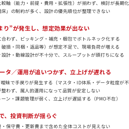
比較軸（能力・前提・費用・拡張性）が揃わず、検討が長期
増床」の制約が多く、設計の優先順位が整理できない
詰まり”が発生し、想定効果が出ない
性に合わず、ピッキング・補充・梱包でボトルネック化する
・破損・同梱・返品等）が想定不足で、現場負荷が増える
ァ設計・動線設計が不十分で、スループットが頭打ちになる
／データ／運用が追いつかず、立上げが遅れる
件が曖昧で手戻りが発生する（マスタ・ID体系・データ粒度が
が整わず、属人的運用になって品質が安定しない
トーン・課題管理が弱く、立上げが遅延する（PMO不在）
透明で、投資判断が揺らぐ
費・保守費・更新費まで含めた全体コストが見えない