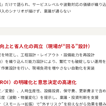
減」だけで語られ、サービスレベルや波動対応の価値が織り
導入のシナリオが描けず、稟議が通らない
ット向上と省人化の両立（現場が“回る”設計）
程を特定し、工程設計・レイアウト・設備能力を再設計
動）を織り込んだ能力設計により、繁忙でも破綻しない運用
て作業設計を行い、現場負荷を増やさない自動化を実装
（ROI）の明確化と意思決定の高速化
定／変動）、人時生産性、設備投資、保守費、更新費まで含
感度（波動・物量変化）を提示し、稟議・投資判断を支援
オ（スモール→拡張）で“外すリスク”を抑えながら効果を積