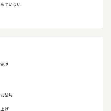
込めていない
を実現
めた試算
み上げ