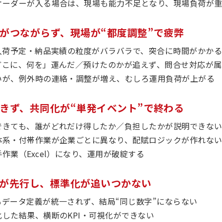
オーダーが入る場合は、現場も能力不足となり、現場負荷が
情報がつながらず、現場が“都度調整”で疲弊
・入荷予定・納品実績の粒度がバラバラで、突合に時間がかか
どこに、何を」運んだ／預けたのかが追えず、問合せ対応が属
いが、例外時の連絡・調整が増え、むしろ運用負荷が上がる
ができず、共同化が“単発イベント”で終わる
できても、誰がどれだけ得したか／負担したかが説明できな
体系・付帯作業が企業ごとに異なり、配賦ロジックが作れな
作業（Excel）になり、運用が破綻する
導入が先行し、標準化が追いつかない
もデータ定義が統一されず、結局“同じ数字”にならない
した結果、横断のKPI・可視化ができない