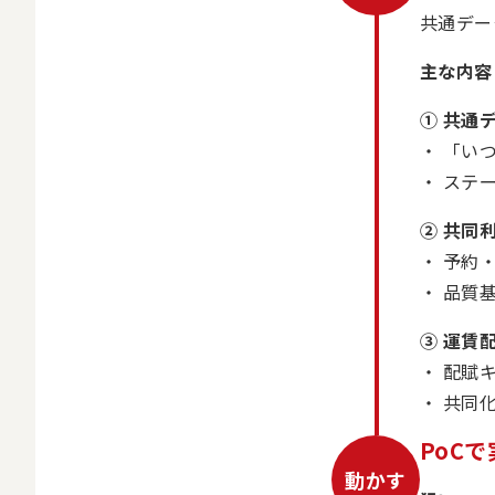
共通デー
主な内容
① 共通
「い
ステ
② 共同
予約
品質
③ 運賃
配賦
共同
PoC
動かす