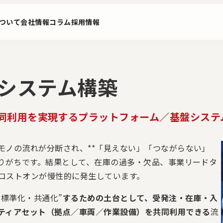
ついて
会社情報
コラム
採用情報
ムシステム構築
同利用を実現するプラットフォーム／基盤システ
モノの流れが分断され、**「見えない」「つながらない」
ビス
PoC構想実行サービス
ニュース
ロジスティ
なりがちです。結果として、在庫の過多・欠品、事業リードタ
グ ソリュ
コストオンが慢性的に発生しています。
“標準化・共通化”
するための土台として、受発注・在庫・入
ティアセット（拠点／車両／作業設備）を共同利用できる
流