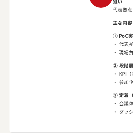
狙い
代表拠点
主な内容
① Po
代表拠
現場
② 段階
KP
参加
③ 定着
会議
ダッ