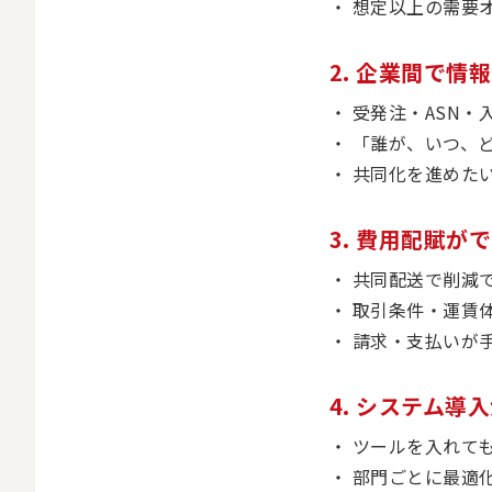
想定以上の需要
2. 企業間で
受発注・ASN
「誰が、いつ、
共同化を進めた
3. 費用配賦
共同配送で削減
取引条件・運賃
請求・支払いが手
4. システム
ツールを入れて
部門ごとに最適化