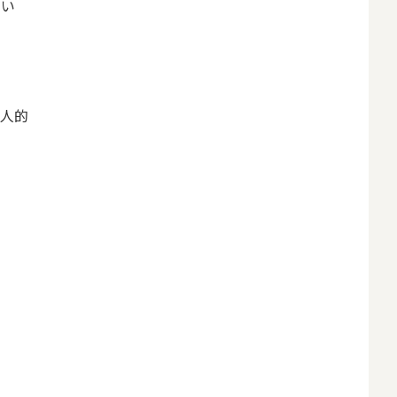
重い
る
人的
い
い