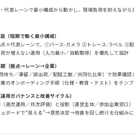
・代表レーンで最小構成から動かし、現場負荷を抑えながら
C実装（短期で動く最小構成）
点×代表レーンで、①バース-カメラ ②トレース-ラベル ③
負荷が増えない運用（入力最小／自動取得）を優先して設計
展開（拠点→レーン→企業）
I（荷待ち／滞留／誤出荷／配賦工数／共同化比率）で効果確認
企業のオンボーディング手順（仕様・教育・テスト）をテンプ
（運用ガバナンスと改善サイクル）
体（週次運用／月次評価）と役割（運営主体／参加企業窓口）
シュボードで“見える”→意思決定→改善を回し続ける仕組み