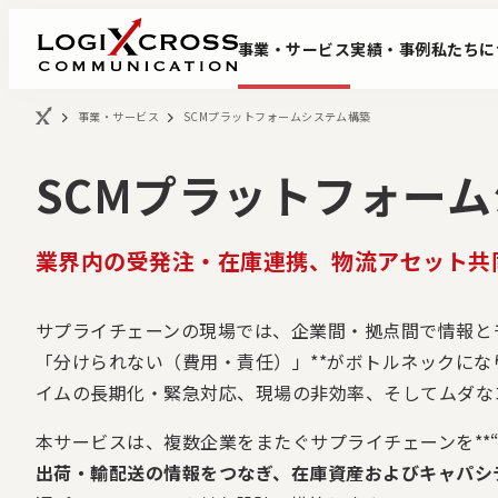
事業・サービス
実績・事例
私たちに
事業・サービス
SCMプラットフォームシステム構築
SCMプラットフォー
業界内の受発注・在庫連携、物流アセット共
サプライチェーンの現場では、企業間・拠点間で情報と
事業改革DXコンサルティング
会社概要
データ基盤構築サー
代表挨拶
「分けられない（費用・責任）」**がボトルネックに
イムの長期化・緊急対応、現場の非効率、そしてムダな
本サービスは、複数企業をまたぐサプライチェーンを**
出荷・輸配送の情報をつなぎ、在庫資産およびキャパシ