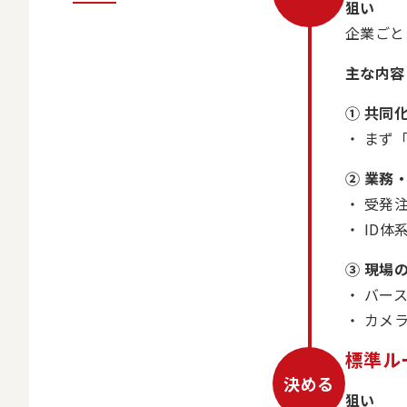
狙い
企業ごと
主な内容
① 共同
まず
② 業務
受発
ID
③ 現場
バー
カメ
標準ル
決める
狙い