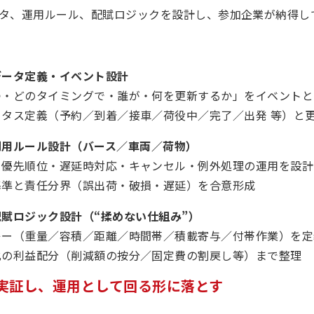
タ、運用ルール、配賦ロジックを設計し、参加企業が納得し
データ定義・イベント設計
つ・どのタイミングで・誰が・何を更新するか」をイベントと
ータス定義（予約／到着／接車／荷役中／完了／出発 等）と
利用ルール設計（バース／車両／荷物）
・優先順位・遅延時対応・キャンセル・例外処理の運用を設計
基準と責任分界（誤出荷・破損・遅延）を合意形成
配賦ロジック設計（“揉めない仕組み”）
キー（重量／容積／距離／時間帯／積載寄与／付帯作業）を定
化の利益配分（削減額の按分／固定費の割戻し等）まで整理
で実証し、運用として回る形に落とす