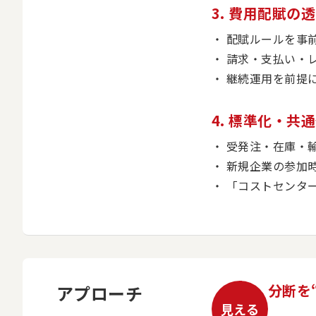
3. 費用配賦の
配賦ルールを事
請求・支払い・
継続運用を前提
4. 標準化・
受発注・在庫・
新規企業の参加
「コストセンタ
分断を
アプローチ
見える