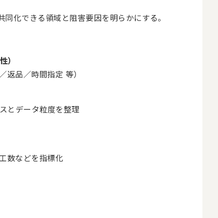
共同化できる領域と阻害要因を明らかにする。
特性）
／返品／時間指定 等）
セスとデータ粒度を整理
工数などを指標化