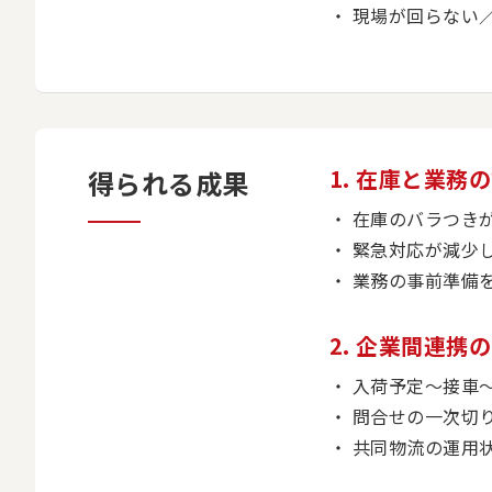
現場が回らない
1. 在庫と業務
得られる成果
在庫のバラつき
緊急対応が減少
業務の事前準備
2. 企業間連携
入荷予定〜接車
問合せの一次切
共同物流の運用