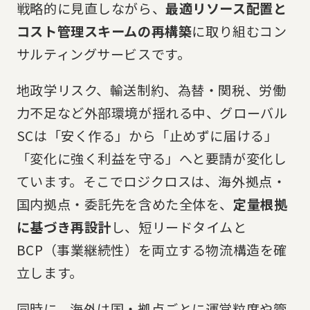
戦略的に見直しながら、
最適リソース配置と
ロジスティクス・エンジニアリング ソリューション
コスト管理スキームの再構築
に取り組むコン
X-LINKS
サルティングサービスです。
流通プラットフォーム構築運営サービス
地政学リスク、輸送制約、為替・関税、労働
力不足など外部環境が揺れる中、グローバル
実績・事例
私たちについて
SCは「安く作る」から「止めずに届ける」
会社情報
コラム
「変化に強く利益を守る」へと要請が変化し
ています。そこでロジクロスは、海外拠点・
採用情報
国内拠点・委託先を含めた全体を、
定量根拠
に基づき再設計
し、短リードタイムと
BCP（事業継続性）を両立する物流構造を確
課題に最適なソリューションをご提案
立します。
お問い合わせ
同時に、海外は国・拠点ごとに運営粒度や管